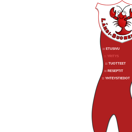
:: ETUSIVU
:: YRITYS
:: TUOTTEET
:: RESEPTIT
:: YHTEYSTIEDOT