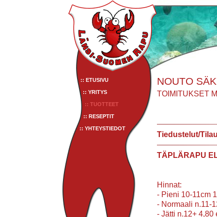
NOUTO SÄKY
:: ETUSIVU
:: YRITYS
TOIMITUKSET 
:: TUOTTEET
:: RESEPTIT
:: YHTEYSTIEDOT
Tiedustelut/Tila
TÄPLÄRAPU E
Hinnat:
- Pieni 10-11cm 1
- Normaali n.11-1
- Jätti n.12+ 4,80 