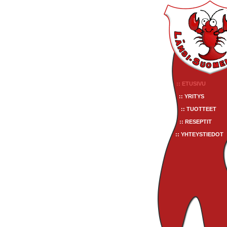
:: ETUSIVU
:: YRITYS
:: TUOTTEET
:: RESEPTIT
:: YHTEYSTIEDOT